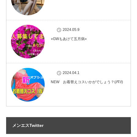
2024.05.9
⭐︎GWもあけて五月病⭐︎
2024.04.1
NEW お着替えコスいかがでしょう？(//∇//)
メンエスTwitter